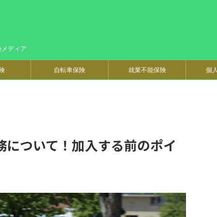
険メディア
険
自転車保険
就業不能保険
個
務について！加入する前のポイ