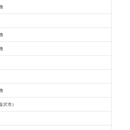
務
務
務
務
金沢市）