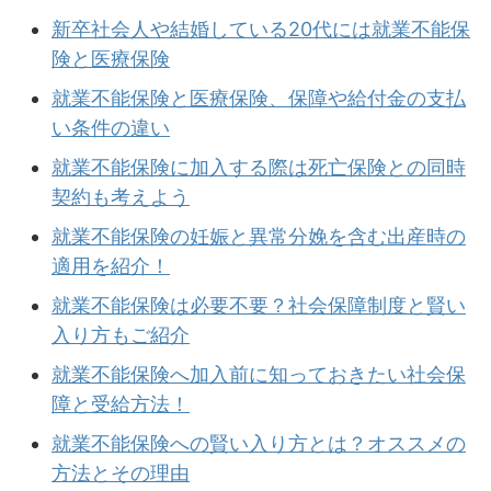
新卒社会人や結婚している20代には就業不能保
険と医療保険
就業不能保険と医療保険、保障や給付金の支払
い条件の違い
就業不能保険に加入する際は死亡保険との同時
契約も考えよう
就業不能保険の妊娠と異常分娩を含む出産時の
適用を紹介！
就業不能保険は必要不要？社会保障制度と賢い
入り方もご紹介
就業不能保険へ加入前に知っておきたい社会保
障と受給方法！
就業不能保険への賢い入り方とは？オススメの
方法とその理由