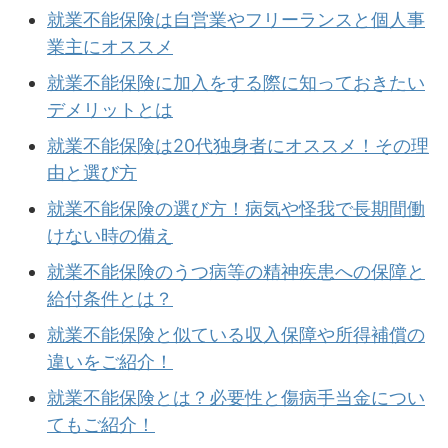
就業不能保険は自営業やフリーランスと個人事
業主にオススメ
就業不能保険に加入をする際に知っておきたい
デメリットとは
就業不能保険は20代独身者にオススメ！その理
由と選び方
就業不能保険の選び方！病気や怪我で長期間働
けない時の備え
就業不能保険のうつ病等の精神疾患への保障と
給付条件とは？
就業不能保険と似ている収入保障や所得補償の
違いをご紹介！
就業不能保険とは？必要性と傷病手当金につい
てもご紹介！