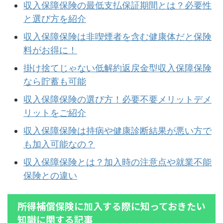
収入保障保険の最低支払保証期間とは？必要性
と選び方を紹介
収入保障保険は非喫煙者を含む健康体だと保険
料がお得に！
掛け捨てじゃない低解約返戻金型収入保障保険
なら貯蓄も可能
収入保障保険の選び方！必要不要メリットデメ
リットをご紹介
収入保障保険は持病や健康診断結果が悪い方で
も加入可能なの？
収入保障保険とは？加入時の注意点や就業不能
保険との違い
所得補償保険に加入する際に知っておきたい
知識に関する記事